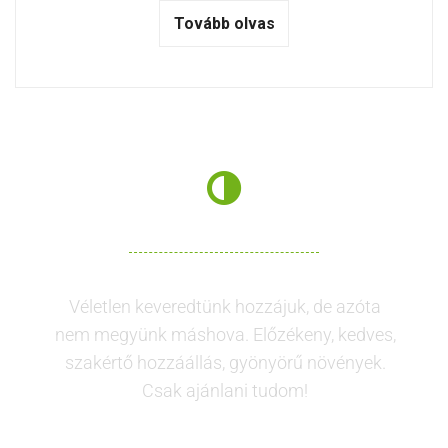
Tovább olvas
Véletlen keveredtünk hozzájuk, de azóta
nem megyünk máshova. Előzékeny, kedves,
szakértő hozzáállás, gyönyörű növények.
Csak ajánlani tudom!
Koncné Köblös Petra