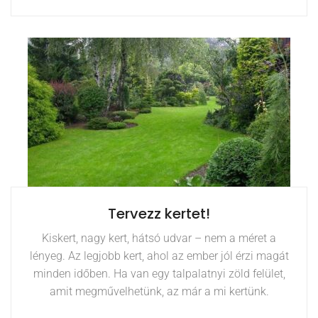
Tervezz kertet!
Kiskert, nagy kert, hátsó udvar – nem a méret a
lényeg. Az legjobb kert, ahol az ember jól érzi magát
minden időben. Ha van egy talpalatnyi zöld felület,
amit megművelhetünk, az már a mi kertünk.