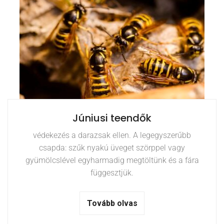
Júniusi teendők
védekezés a darazsak ellen. A legegyszerűbb
csapda: szűk nyakú üveget szörppel vagy
gyümölcslével egyharmadig megtöltünk és a fára
függesztjük.
Tovább olvas