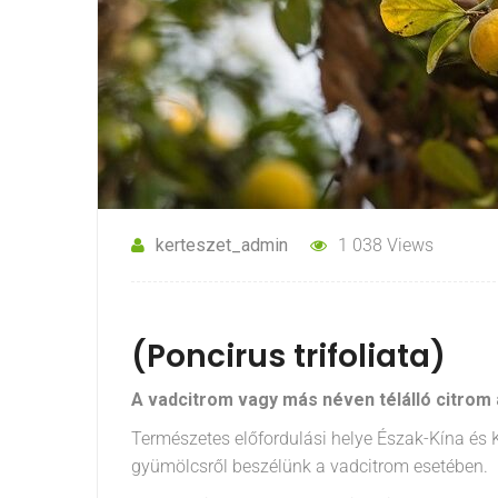
kerteszet_admin
1 038 Views
(Poncirus trifoliata)
A vadcitrom vagy más néven télálló citrom 
Természetes előfordulási helye Észak-Kína és 
gyümölcsről beszélünk a vadcitrom esetében.