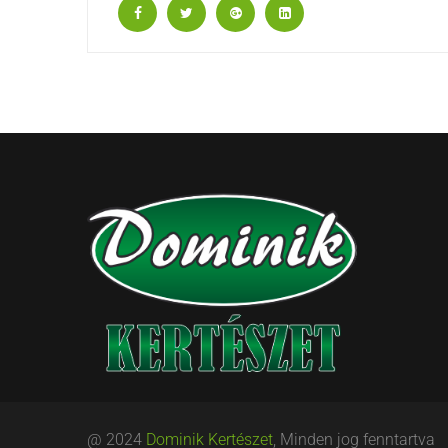
@ 2024
Dominik Kertészet
, Minden jog fenntartva