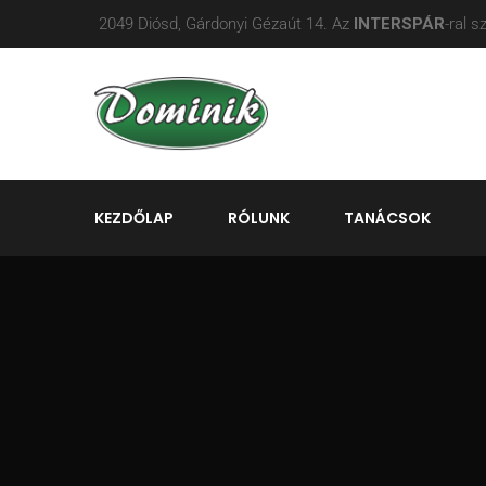
2049 Diósd, Gárdonyi Gézaút 14. Az
INTERSPÁR
-ral 
KEZDŐLAP
RÓLUNK
TANÁCSOK