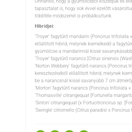
Onnantól, hogy a gyümölcsből kiszedjük és elt
tapasztalat is, hogy sok évvel ezelőtt vásárol
többféle módszerrel is próbálkoztunk.
Hibridjei:
‘Troyer’ fagytűrő mandarin (Poncirus trifoliata
előállított hibrid, melynek kiemelkedő a fagytű
gyümölcse a mandarinnál kissé savanykásabb
‘Troyer’ fagytűrő narancs [Citrus sinensis (Wash
‘Norton Webbery’ fagytűrő narancs (Poncirus tri
keresztezéséből előállított hibrid, melynek kie
be a narancsnál kissé savanyúbb 7 cm átmérőj
‘Morton’ fagytűrő narancs (Poncirus trifoliata ×
‘Thomasville’ citrangequat [Fortunella margarita 
‘Sinton’ citrangequat (x Fortucitroncirus sp. [Fo
‘Swingle’ citromello (Citrus paradisi x Poncirus t