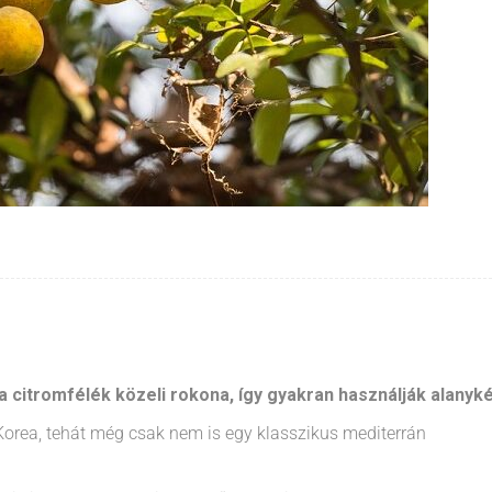
a citromfélék közeli rokona, így gyakran használják alanyké
Korea, tehát még csak nem is egy klasszikus mediterrán