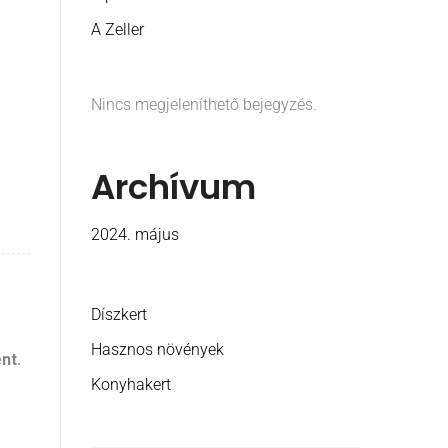
A Zeller
Nincs megjeleníthető bejegyzés.
Archívum
2024. május
Díszkert
Hasznos növények
nt.
Konyhakert