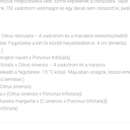
esszük megszáradva őket, szinte képtelenek a csírázásra. Saját
tunk 150 vadcitrom vetőmagot és egy darab sem csírázott ki, ped
 × Citrus reticulata – A vadcitrom és a mandarin keresztezéséből
rése. Fagytűrése a két ős között helyezkedhet el. 4 cm átmérőjű
.)
ington navel) x Poncirus trifoliata]
foliata × Citrus sinensis – A vadcitrom és a narancs
melkedő a fagytűrése -15 °C körüli. Májusban virágzik, ősszel érn
ű termései.)
 Citrus sinensis)
x (Citrus sinensis x Poncirus trifoliata)]
rtunella margarita x (C.sinensis x Poncirus trifoliata)])
rifoliata)