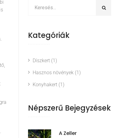
bi
is
Kategóriák
.
Díszkert
(1)
tő,
Hasznos növények
(1)
t
Konyhakert
(1)
ogra
Népszerű Bejegyzések
.
A Zeller