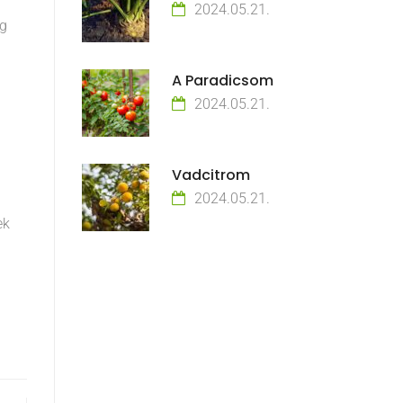
2024.05.21.
ig
A Paradicsom
2024.05.21.
Vadcitrom
2024.05.21.
ek