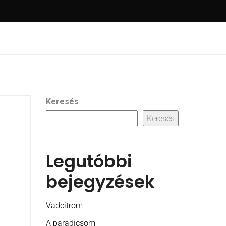
Keresés
Keresés
Legutóbbi
bejegyzések
Vadcitrom
A paradicsom