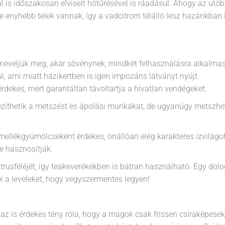
l is időszakosan elviselt hótűrésével is ráadásul. Ahogy az utób
 enyhébb telek vannak, így a vadcitrom télálló lesz hazánkban 
t neveljük meg, akár sövénynek, mindkét felhasználásra alkalmas
, ami miatt házikertben is igen impozáns látványt nyújt.
rdekes, mert garantáltan távoltartja a hívatlan vendégeket.
ezíthetik a metszést és ápolási munkákat, de ugyanúgy metszhe
mellékgyümölcseként érdekes, önállóan elég karakteres ízvilágo
e hasznosítják.
citrusféléjét, így teakeverékekben is bátran használható. Egy dol
k a leveleket, hogy vegyszermentes legyen!
 az is érdekes tény róla, hogy a magok csak frissen csíraképesek