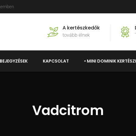
szemben
A kertészkedők
tovább élnek
BEJEGYZÉSEK
KAPCSOLAT
• MINI DOMINIK KERTÉSZ
Vadcitrom