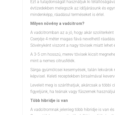
Ezt a tulajdonságát használjuk ki télállóságáva
évtizedekben melegszik az időjárásunk és egyre
mindenképp, ráadásul terméseket is érlel.
Milyen növény a vadcitrom?
A vadcitromban az a jó, hogy akár szoliterkén
Cserjéje 4 méter magas fává nevelhető ráadásul
Sövényként viszont a nagy tövisek miatt lehet é
A 3-5 cm hosszú, merev tövisek kicsit megneh
mint a nemes citrusfélék.
Sárga gyümölcsei kesernyések, talán lekvárok 
képvisel. Keleti receptekben birsalmával keverv
Leveleit meg is száríthatjuk, akárcsak a többi 
figyeljünk, ha teának vagy fűszernek használju
Több hibridje is van
A vadcitromnak jelenleg több hibridje is van és