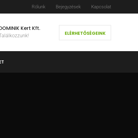
Rólunk
Bejegyzések
Kapcsolat
DOMINIK Kert Kft.
ELÉRHETŐSÉGEINK
Találkozzunk!
ET