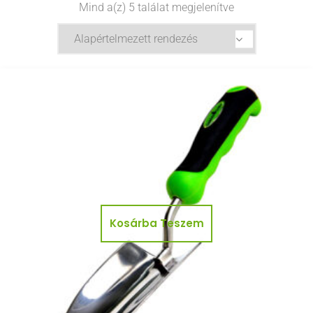
Mind a(z) 5 találat megjelenítve
Kosárba Teszem