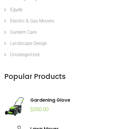
Egyéb
Electric & Gas Movers
Gardern Care
Landscape Design
Uncategorized
Popular Products
Gardening Glove
$
350.00
Lawn Mover