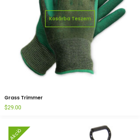
Kosárba Teszem
Grass Trimmer
$
29.00
Akció