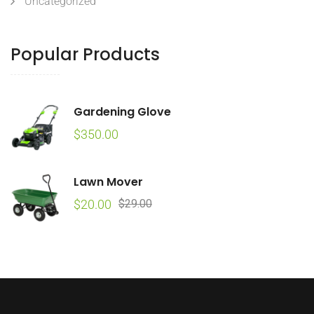
Uncategorized
Popular Products
Gardening Glove
$
350.00
Lawn Mover
Original
Current
$
20.00
$
29.00
price
price
was:
is:
$29.00.
$20.00.