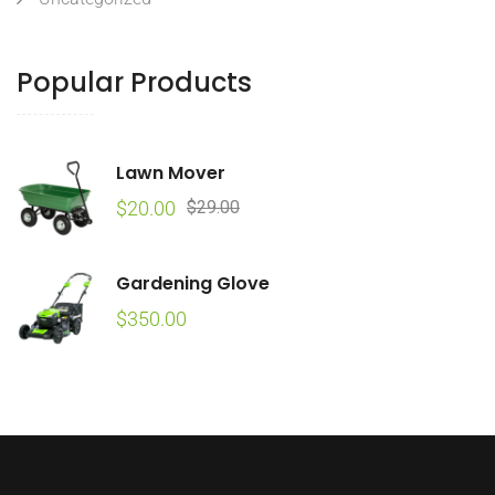
Popular Products
Lawn Mover
Original
Current
$
20.00
$
29.00
price
price
was:
is:
Gardening Glove
$29.00.
$20.00.
$
350.00